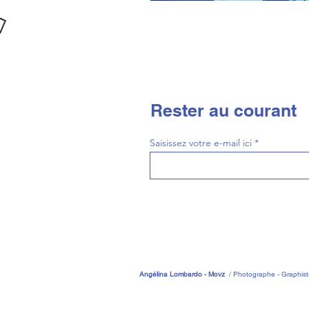
Rester
Saisissez votre e-mail ici
Angélina Lombardo - Movz
/
Photographe - Graphiste