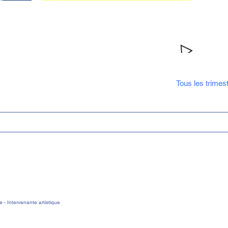
 au courant
Tous les trimes
 - I
ntervenante artistique