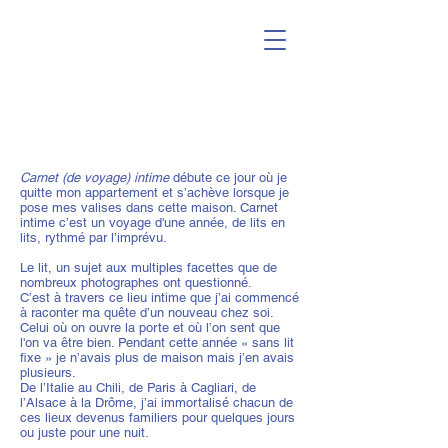
Carnet (de voyage) intime
débute ce jour où je
quitte mon appartement et s’achève lorsque je
pose mes valises dans cette maison. Carnet
intime c’est un voyage d'une année, de lits en
lits, rythmé par l’imprévu.
Le lit, un sujet aux multiples facettes que de
nombreux photographes ont questionné.
C’est à travers ce lieu intime que j’ai commencé
à raconter ma quête d’un nouveau chez soi.
Celui où on ouvre la porte et où l’on sent que
l'on va être bien. Pendant cette année « sans lit
fixe » je n’avais plus de maison mais j’en avais
plusieurs.
De l’Italie au Chili, de Paris à Cagliari, de
l’Alsace à la Drôme, j’ai immortalisé chacun de
ces lieux devenus familiers pour quelques jours
ou juste pour une nuit.